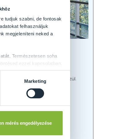
ökhöz
re tudjuk szabni, de fontosak
 adatokat felhasználjuk
nk megjeleníteni neked a
atát.
Természetesen soha
öntésed ezzel kapcsolatban.
egadhatja tervezett ajtajának
ani különböző üvegmegoldások közül.
Marketing
sználunk megbízható
en mérés engedélyezése
liás laminált üveggel.