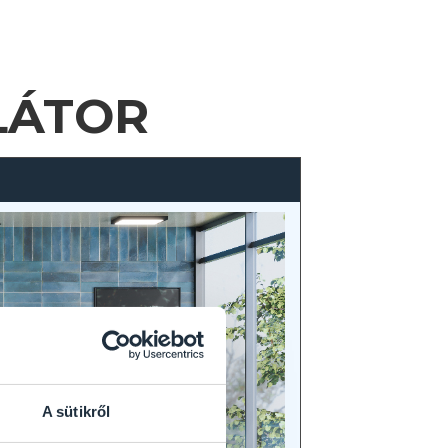
LÁTOR
A sütikről