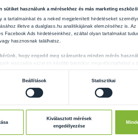
on sütiket használunk a mérésekhez és más marketing eszköz
y a tartalmainkat és a neked megjelenített hirdetéseket személy
ásához illetve a dualglass.hu analitikájának elemzéséhez is. Az
s Facebook Ads hirdetéseinkhez, ezáltal olyan tartalmakat tudu
 vagy hasznosnak találhatsz.
GRATULÁLUNK ÖNNEK
 kérünk, hogy engedd meg számunkra minden mérés használ
nk visszaélni ezzel és később bármikor megváltoztathatod a d
 álmai üvegajtajának megvalósításához! A következő oldalakon m
a kiegészítőket is rakhat hozzá. Emellett lehetősége van választ
Beállítások
Statisztikai
t többet a Dual Glass?
10 ÉV GARANCIÁT
adunk a fém alkatrészekre.
Minimum 10 MM vastag, edzett
BIZTONSÁGI ÜVEGEKET
ha
Kiválasztott mérések
partnerektől.
tása
Mind
engedélyezése
Maximális léghangátlás akár 39 dB-ig
, 5+5 mm hangátló fó
Gyors és professzionális
felmérés és beépítés