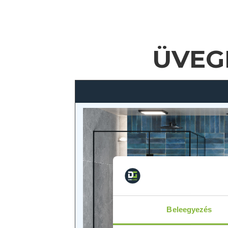
ÜVEG
Beleegyezés