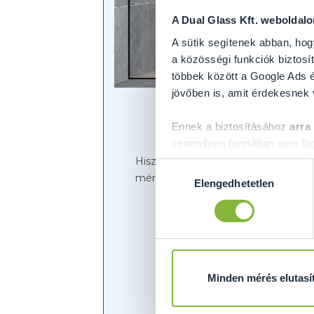
A Dual Glass Kft. weboldal
A sütik segítenek abban, hog
a közösségi funkciók biztosít
többek között a Google Ads é
jövőben is, amit érdekesnek
Ennek a biztosításához
arra
semmilyen formában nem fogu
Előre is köszönjük!
Hiszen egy lépéssel közelebb került
Hozzájárulás
méreteit, illetve igény szerint extr
Elengedhetetlen
kiválasztása
Mivel nyúj
Minden mérés elutasí