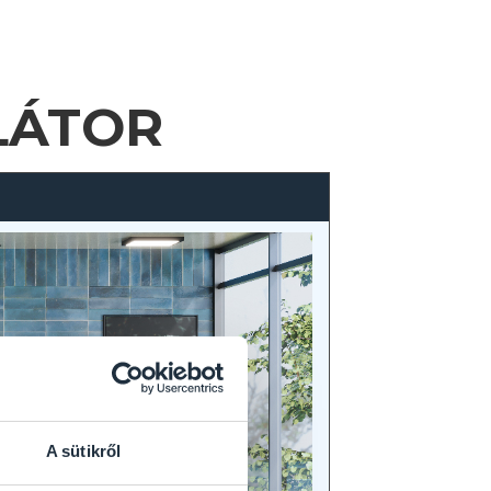
LÁTOR
A sütikről