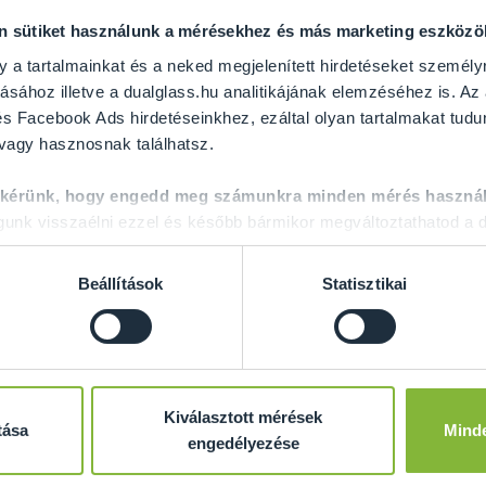
on sütiket használunk a mérésekhez és más marketing eszköz
y a tartalmainkat és a neked megjelenített hirdetéseket személy
ásához illetve a dualglass.hu analitikájának elemzéséhez is. Az
s Facebook Ads hirdetéseinkhez, ezáltal olyan tartalmakat tudu
 vagy hasznosnak találhatsz.
GRATULÁLUNK ÖNNEK
 kérünk, hogy engedd meg számunkra minden mérés használ
nk visszaélni ezzel és később bármikor megváltoztathatod a d
 álmai üvegajtajának megvalósításához! A következő oldalakon m
a kiegészítőket is rakhat hozzá. Emellett lehetősége van választ
Beállítások
Statisztikai
t többet a Dual Glass?
10 ÉV GARANCIÁT
adunk a fém alkatrészekre.
Minimum 10 MM vastag, edzett
BIZTONSÁGI ÜVEGEKET
ha
Kiválasztott mérések
partnerektől.
tása
Mind
engedélyezése
Maximális léghangátlás akár 39 dB-ig
, 5+5 mm hangátló fó
Gyors és professzionális
felmérés és beépítés