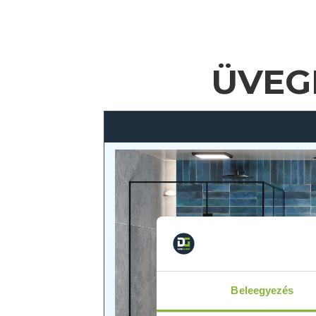
ÜVEG
Beleegyezés