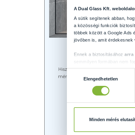
A Dual Glass Kft. weboldal
A sütik segítenek abban, hog
a közösségi funkciók biztosít
többek között a Google Ads é
jövőben is, amit érdekesnek
Ennek a biztosításához
arra
semmilyen formában nem fogu
Előre is köszönjük!
Hiszen egy lépéssel közelebb került
Hozzájárulás
méreteit, illetve igény szerint extr
Elengedhetetlen
kiválasztása
Mivel nyúj
Minden mérés elutasí