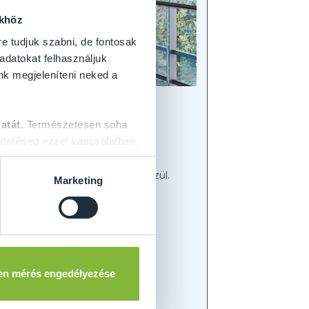
ökhöz
re tudjuk szabni, de fontosak
 adatokat felhasználjuk
nk megjeleníteni neked a
atát.
Természetesen soha
öntésed ezzel kapcsolatban.
egadhatja tervezett ajtajának
ani különböző üvegmegoldások közül.
Marketing
sználunk megbízható
en mérés engedélyezése
liás laminált üveggel.