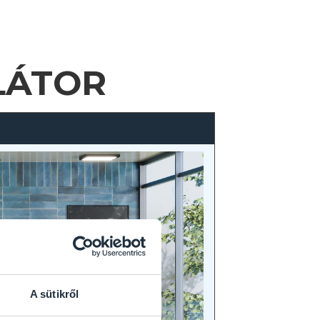
LÁTOR
A sütikről