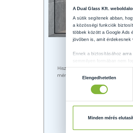
A Dual Glass Kft. weboldal
A sütik segítenek abban, hog
a közösségi funkciók biztosít
többek között a Google Ads é
jövőben is, amit érdekesnek
Ennek a biztosításához
arra
semmilyen formában nem fogu
Előre is köszönjük!
Hiszen egy lépéssel közelebb került
Hozzájárulás
méreteit, illetve igény szerint extr
Elengedhetetlen
kiválasztása
Mivel nyúj
Minden mérés elutasí