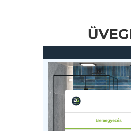
ÜVEG
Beleegyezés