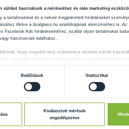
on sütiket használunk a mérésekhez és más marketing eszköz
y a tartalmainkat és a neked megjelenített hirdetéseket személy
ásához illetve a dualglass.hu analitikájának elemzéséhez is. Az
s Facebook Ads hirdetéseinkhez, ezáltal olyan tartalmakat tudu
 vagy hasznosnak találhatsz.
GRATULÁLUNK ÖNNEK
 kérünk, hogy engedd meg számunkra minden mérés használ
nk visszaélni ezzel és később bármikor megváltoztathatod a d
 álmai üvegajtajának megvalósításához! A következő oldalakon m
a kiegészítőket is rakhat hozzá. Emellett lehetősége van választ
Beállítások
Statisztikai
t többet a Dual Glass?
10 ÉV GARANCIÁT
adunk a fém alkatrészekre.
Minimum 10 MM vastag, edzett
BIZTONSÁGI ÜVEGEKET
ha
Kiválasztott mérések
partnerektől.
tása
Mind
engedélyezése
Maximális léghangátlás akár 39 dB-ig
, 5+5 mm hangátló fó
Gyors és professzionális
felmérés és beépítés