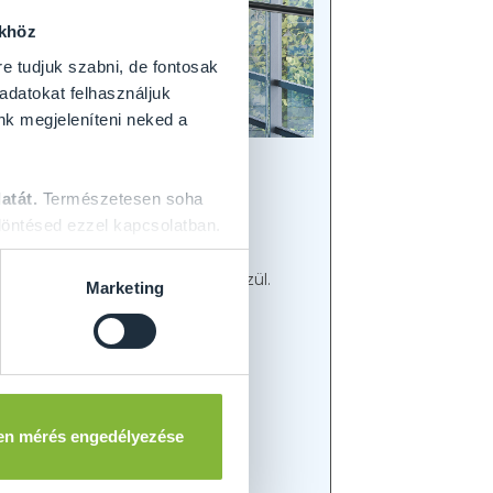
ökhöz
re tudjuk szabni, de fontosak
 adatokat felhasználjuk
nk megjeleníteni neked a
atát.
Természetesen soha
öntésed ezzel kapcsolatban.
egadhatja tervezett ajtajának
ani különböző üvegmegoldások közül.
Marketing
sználunk megbízható
en mérés engedélyezése
liás laminált üveggel.