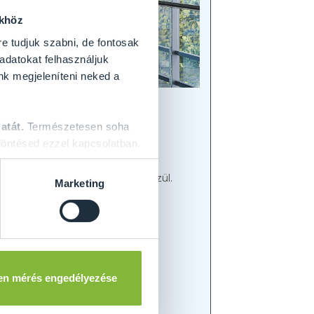
ökhöz
re tudjuk szabni, de fontosak
 adatokat felhasználjuk
nk megjeleníteni neked a
atát.
Természetesen soha
öntésed ezzel kapcsolatban.
egadhatja tervezett ajtajának
ani különböző üvegmegoldások közül.
Marketing
sználunk megbízható
en mérés engedélyezése
liás laminált üveggel.