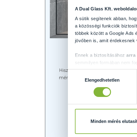
A Dual Glass Kft. weboldal
A sütik segítenek abban, hog
a közösségi funkciók biztosít
többek között a Google Ads é
jövőben is, amit érdekesnek
Ennek a biztosításához
arra
semmilyen formában nem fogu
Előre is köszönjük!
Hiszen egy lépéssel közelebb került
Hozzájárulás
méreteit, illetve igény szerint extr
Elengedhetetlen
kiválasztása
Mivel nyúj
Minden mérés elutasí