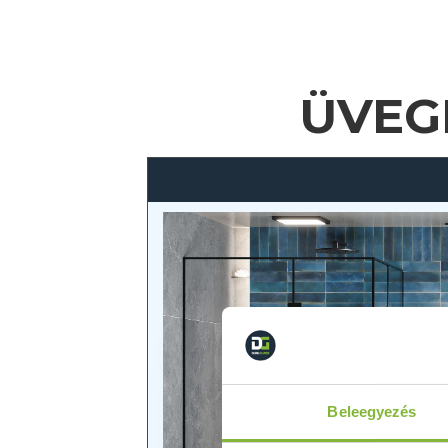
ÜVEG
Beleegyezés