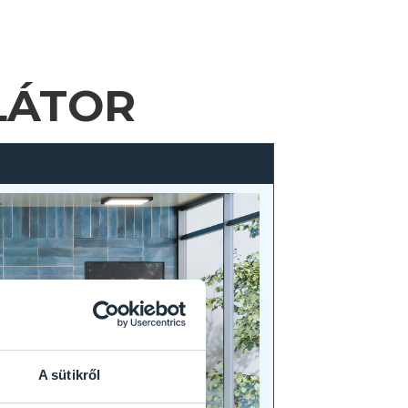
LÁTOR
A sütikről