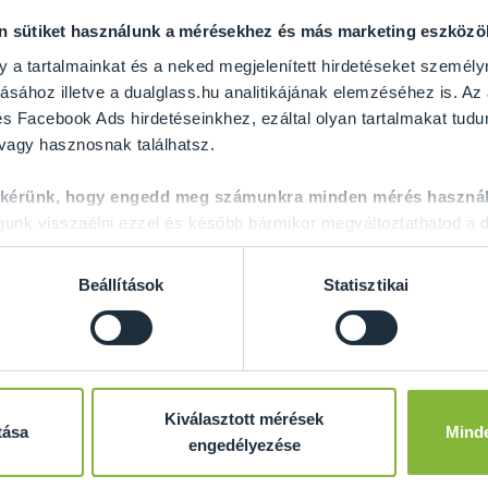
on sütiket használunk a mérésekhez és más marketing eszköz
y a tartalmainkat és a neked megjelenített hirdetéseket személy
ásához illetve a dualglass.hu analitikájának elemzéséhez is. Az
s Facebook Ads hirdetéseinkhez, ezáltal olyan tartalmakat tudu
 vagy hasznosnak találhatsz.
GRATULÁLUNK ÖNNEK
 kérünk, hogy engedd meg számunkra minden mérés használ
nk visszaélni ezzel és később bármikor megváltoztathatod a d
 álmai üvegajtajának megvalósításához! A következő oldalakon m
a kiegészítőket is rakhat hozzá. Emellett lehetősége van választ
Beállítások
Statisztikai
t többet a Dual Glass?
10 ÉV GARANCIÁT
adunk a fém alkatrészekre.
Minimum 10 MM vastag, edzett
BIZTONSÁGI ÜVEGEKET
ha
Kiválasztott mérések
partnerektől.
tása
Mind
engedélyezése
Maximális léghangátlás akár 39 dB-ig
, 5+5 mm hangátló fó
Gyors és professzionális
felmérés és beépítés