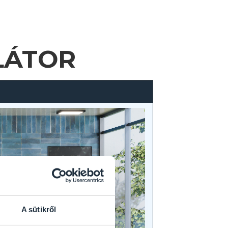
LÁTOR
A sütikről