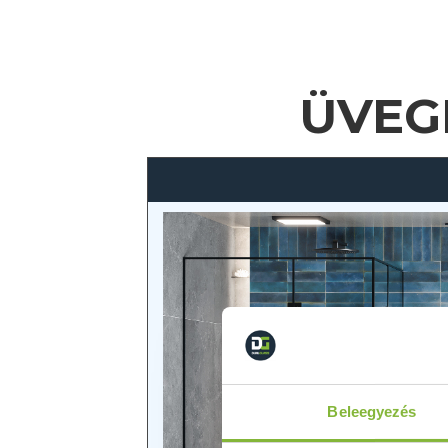
ÜVEG
Beleegyezés