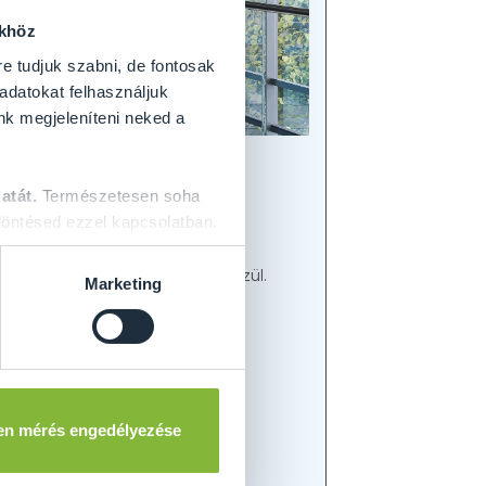
ökhöz
re tudjuk szabni, de fontosak
 adatokat felhasználjuk
nk megjeleníteni neked a
atát.
Természetesen soha
öntésed ezzel kapcsolatban.
egadhatja tervezett ajtajának
ani különböző üvegmegoldások közül.
Marketing
sználunk megbízható
en mérés engedélyezése
liás laminált üveggel.