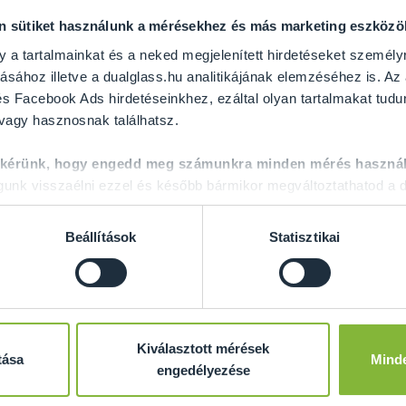
on sütiket használunk a mérésekhez és más marketing eszköz
y a tartalmainkat és a neked megjelenített hirdetéseket személy
ásához illetve a dualglass.hu analitikájának elemzéséhez is. Az
s Facebook Ads hirdetéseinkhez, ezáltal olyan tartalmakat tudu
 vagy hasznosnak találhatsz.
GRATULÁLUNK ÖNNEK
 kérünk, hogy engedd meg számunkra minden mérés használ
nk visszaélni ezzel és később bármikor megváltoztathatod a d
 álmai üvegajtajának megvalósításához! A következő oldalakon m
a kiegészítőket is rakhat hozzá. Emellett lehetősége van választ
Beállítások
Statisztikai
t többet a Dual Glass?
10 ÉV GARANCIÁT
adunk a fém alkatrészekre.
Minimum 10 MM vastag, edzett
BIZTONSÁGI ÜVEGEKET
ha
Kiválasztott mérések
partnerektől.
tása
Mind
engedélyezése
Maximális léghangátlás akár 39 dB-ig
, 5+5 mm hangátló fó
Gyors és professzionális
felmérés és beépítés