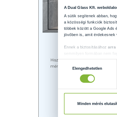
A Dual Glass Kft. weboldal
A sütik segítenek abban, hog
a közösségi funkciók biztosít
többek között a Google Ads é
jövőben is, amit érdekesnek
Ennek a biztosításához
arra
semmilyen formában nem fogu
Előre is köszönjük!
Hiszen egy lépéssel közelebb került
Hozzájárulás
méreteit, illetve igény szerint extr
Elengedhetetlen
kiválasztása
Mivel nyúj
Minden mérés elutasí